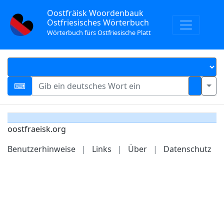
Oostfräisk Woordenbauk
Ostfriesisches Wörterbuch
Wörterbuch fürs Ostfriesische Platt
oostfraeisk.org
Benutzerhinweise
|
Links
|
Über
|
Datenschutz