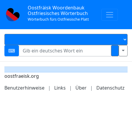
Oostfräisk Woordenbauk
Ostfriesisches Wörterbuch
Wörterbuch fürs Ostfriesische Platt
oostfraeisk.org
Benutzerhinweise
|
Links
|
Über
|
Datenschutz