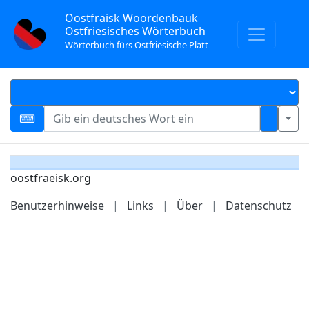
Oostfräisk Woordenbauk
Ostfriesisches Wörterbuch
Wörterbuch fürs Ostfriesische Platt
oostfraeisk.org
Benutzerhinweise
|
Links
|
Über
|
Datenschutz