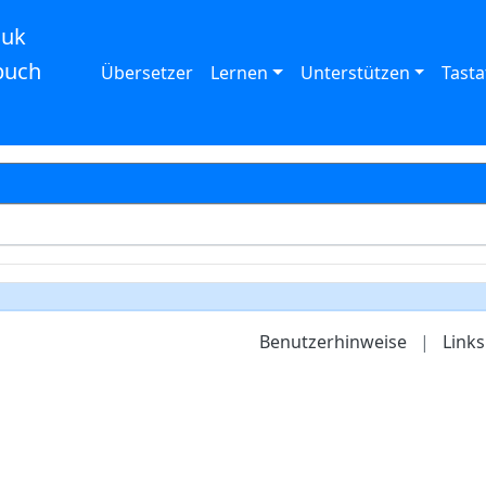
auk
buch
Übersetzer
Lernen
Unterstützen
Tasta
Benutzerhinweise
|
Links