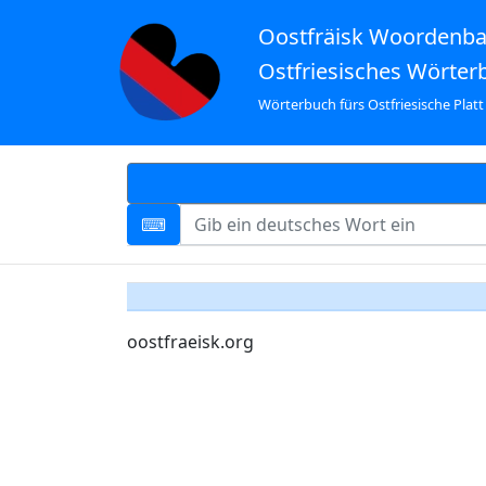
Oostfräisk Woordenb
Ostfriesisches Wörter
Wörterbuch fürs Ostfriesische Platt
oostfraeisk.org