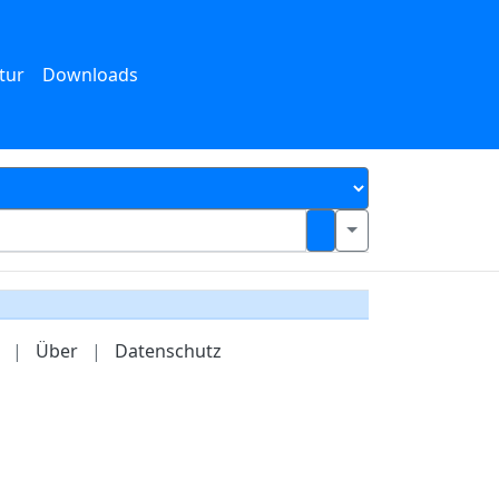
tur
Downloads
|
Über
|
Datenschutz