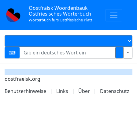
Oostfräisk Woordenbauk
Ostfriesisches Wörterbuch
Wörterbuch fürs Ostfriesische Platt
oostfraeisk.org
Benutzerhinweise
|
Links
|
Über
|
Datenschutz