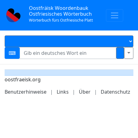
Oostfräisk Woordenbauk
Ostfriesisches Wörterbuch
Wörterbuch fürs Ostfriesische Platt
oostfraeisk.org
Benutzerhinweise
|
Links
|
Über
|
Datenschutz