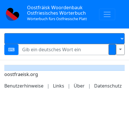
Oostfräisk Woordenbauk
Ostfriesisches Wörterbuch
Wörterbuch fürs Ostfriesische Platt
oostfraeisk.org
Benutzerhinweise
|
Links
|
Über
|
Datenschutz