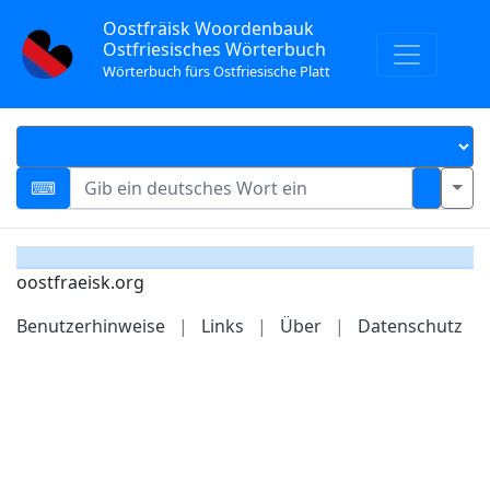
Oostfräisk Woordenbauk
Ostfriesisches Wörterbuch
Wörterbuch fürs Ostfriesische Platt
oostfraeisk.org
Benutzerhinweise
|
Links
|
Über
|
Datenschutz