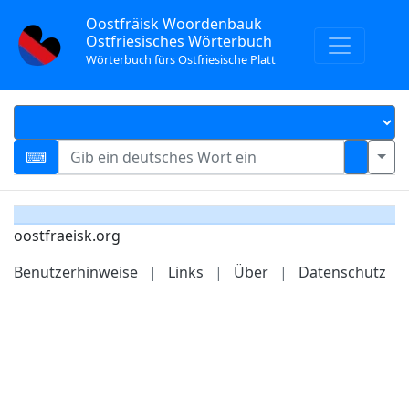
Oostfräisk Woordenbauk
Ostfriesisches Wörterbuch
Wörterbuch fürs Ostfriesische Platt
oostfraeisk.org
Benutzerhinweise
|
Links
|
Über
|
Datenschutz