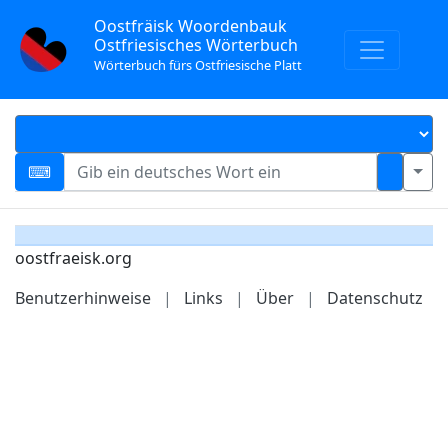
Oostfräisk Woordenbauk
Ostfriesisches Wörterbuch
Wörterbuch fürs Ostfriesische Platt
oostfraeisk.org
Benutzerhinweise
|
Links
|
Über
|
Datenschutz