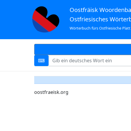
Oostfräisk Woordenb
Ostfriesisches Wörter
Wörterbuch fürs Ostfriesische Platt
oostfraeisk.org