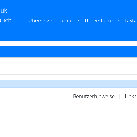
auk
buch
Übersetzer
Lernen
Unterstützen
Tasta
Benutzerhinweise
|
Links