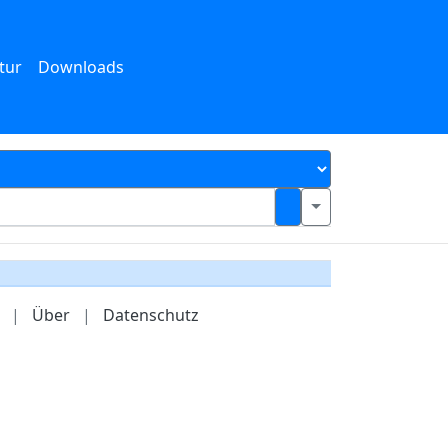
tur
Downloads
|
Über
|
Datenschutz