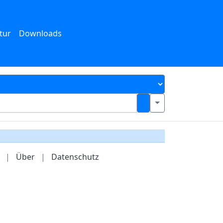
tur
Downloads
|
Über
|
Datenschutz