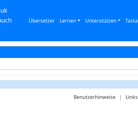
auk
buch
Übersetzer
Lernen
Unterstützen
Tasta
Benutzerhinweise
|
Links