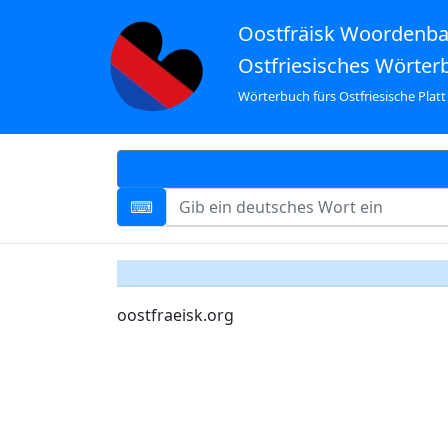
Oostfräisk Woordenb
Ostfriesisches Wörter
Wörterbuch fürs Ostfriesische Platt
oostfraeisk.org