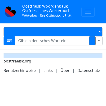
Oostfräisk Woordenbauk
Ostfriesisches Wörterbuch
Wörterbuch fürs Ostfriesische Platt
oostfraeisk.org
Benutzerhinweise
|
Links
|
Über
|
Datenschutz