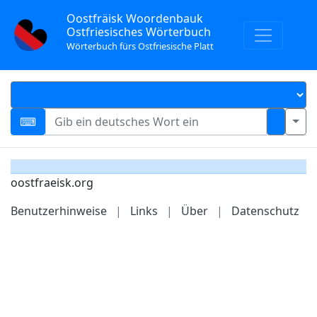
Oostfräisk Woordenbauk
Ostfriesisches Wörterbuch
Wörterbuch fürs Ostfriesische Platt
oostfraeisk.org
Benutzerhinweise
|
Links
|
Über
|
Datenschutz