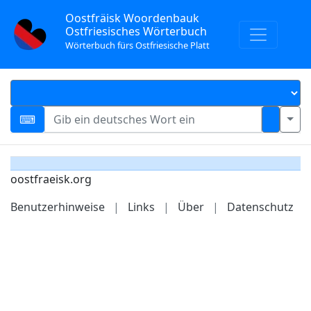
Oostfräisk Woordenbauk
Ostfriesisches Wörterbuch
Wörterbuch fürs Ostfriesische Platt
oostfraeisk.org
Benutzerhinweise
|
Links
|
Über
|
Datenschutz