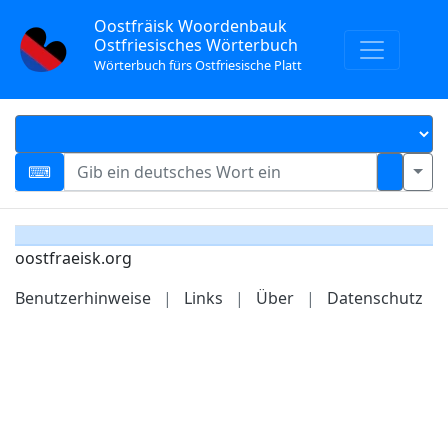
Oostfräisk Woordenbauk
Ostfriesisches Wörterbuch
Wörterbuch fürs Ostfriesische Platt
oostfraeisk.org
Benutzerhinweise
|
Links
|
Über
|
Datenschutz