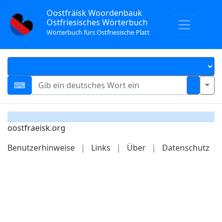
Oostfräisk Woordenbauk
Ostfriesisches Wörterbuch
Wörterbuch fürs Ostfriesische Platt
oostfraeisk.org
Benutzerhinweise
|
Links
|
Über
|
Datenschutz