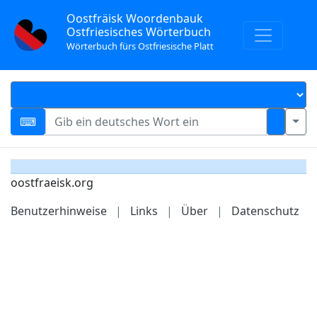
Oostfräisk Woordenbauk
Ostfriesisches Wörterbuch
Wörterbuch fürs Ostfriesische Platt
oostfraeisk.org
Benutzerhinweise
|
Links
|
Über
|
Datenschutz