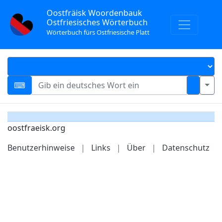
Oostfräisk Woordenbauk
Ostfriesisches Wörterbuch
Wörterbuch fürs Ostfriesische Platt
oostfraeisk.org
Benutzerhinweise
|
Links
|
Über
|
Datenschutz