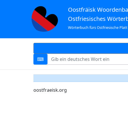
Oostfräisk Woordenb
Ostfriesisches Wörter
Wörterbuch fürs Ostfriesische Platt
oostfraeisk.org