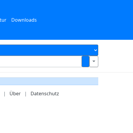
tur
Downloads
|
Über
|
Datenschutz