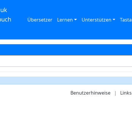
auk
buch
Übersetzer
Lernen
Unterstützen
Tasta
Benutzerhinweise
|
Links