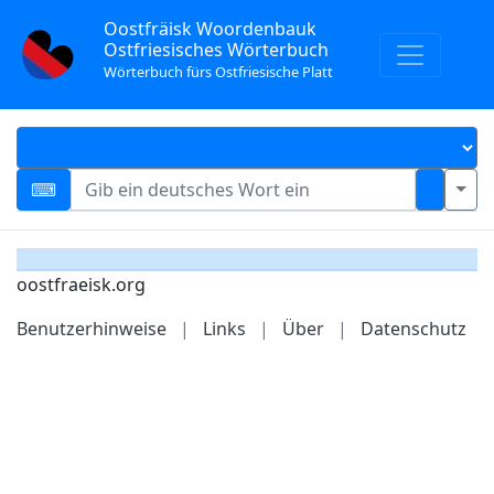
Oostfräisk Woordenbauk
Ostfriesisches Wörterbuch
Wörterbuch fürs Ostfriesische Platt
oostfraeisk.org
Benutzerhinweise
|
Links
|
Über
|
Datenschutz