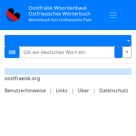
Oostfräisk Woordenbauk
Ostfriesisches Wörterbuch
Wörterbuch fürs Ostfriesische Platt
oostfraeisk.org
Benutzerhinweise
|
Links
|
Über
|
Datenschutz