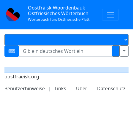
Oostfräisk Woordenbauk
Ostfriesisches Wörterbuch
Wörterbuch fürs Ostfriesische Platt
oostfraeisk.org
Benutzerhinweise
|
Links
|
Über
|
Datenschutz