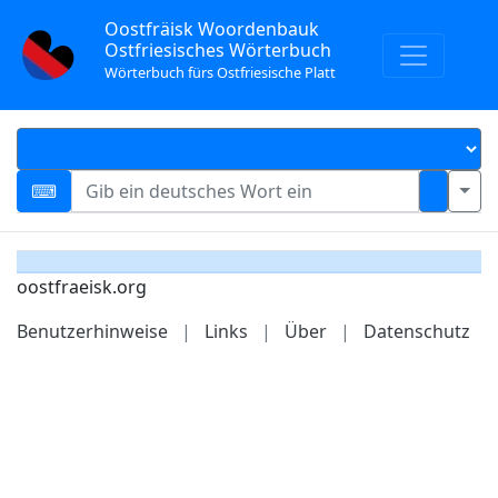
Oostfräisk Woordenbauk
Ostfriesisches Wörterbuch
Wörterbuch fürs Ostfriesische Platt
oostfraeisk.org
Benutzerhinweise
|
Links
|
Über
|
Datenschutz