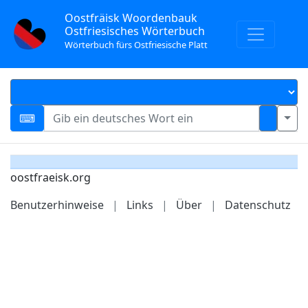
Oostfräisk Woordenbauk
Ostfriesisches Wörterbuch
Wörterbuch fürs Ostfriesische Platt
oostfraeisk.org
Benutzerhinweise
|
Links
|
Über
|
Datenschutz