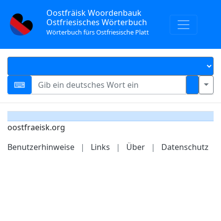
Oostfräisk Woordenbauk
Ostfriesisches Wörterbuch
Wörterbuch fürs Ostfriesische Platt
oostfraeisk.org
Benutzerhinweise
|
Links
|
Über
|
Datenschutz