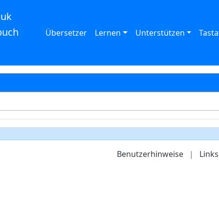
auk
buch
Übersetzer
Lernen
Unterstützen
Tasta
Benutzerhinweise
|
Links