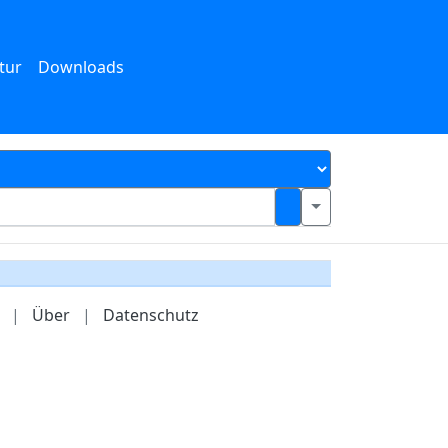
tur
Downloads
|
Über
|
Datenschutz