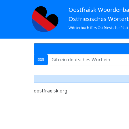
Oostfräisk Woordenb
Ostfriesisches Wörter
Wörterbuch fürs Ostfriesische Platt
oostfraeisk.org