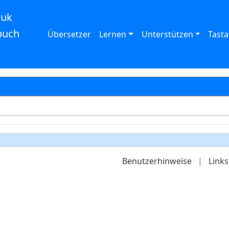
auk
buch
Übersetzer
Lernen
Unterstützen
Tasta
Benutzerhinweise
|
Links