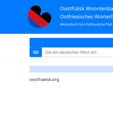
Oostfräisk Woordenb
Ostfriesisches Wörter
Wörterbuch fürs Ostfriesische Platt
oostfraeisk.org