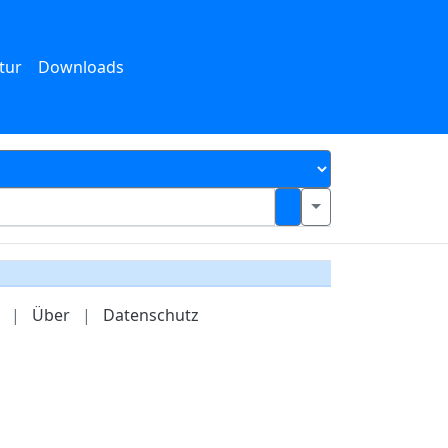
tur
Downloads
|
Über
|
Datenschutz