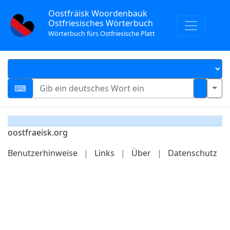
Oostfräisk Woordenbauk
Ostfriesisches Wörterbuch
Wörterbuch fürs Ostfriesische Platt
oostfraeisk.org
Benutzerhinweise
|
Links
|
Über
|
Datenschutz