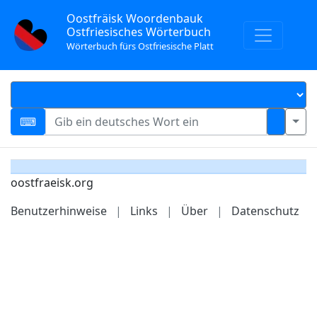
Oostfräisk Woordenbauk
Ostfriesisches Wörterbuch
Wörterbuch fürs Ostfriesische Platt
oostfraeisk.org
Benutzerhinweise
|
Links
|
Über
|
Datenschutz