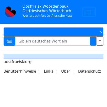
Oostfräisk Woordenbauk
Ostfriesisches Wörterbuch
Wörterbuch fürs Ostfriesische Platt
oostfraeisk.org
Benutzerhinweise
|
Links
|
Über
|
Datenschutz