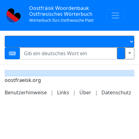
Oostfräisk Woordenbauk
Ostfriesisches Wörterbuch
Wörterbuch fürs Ostfriesische Platt
oostfraeisk.org
Benutzerhinweise
|
Links
|
Über
|
Datenschutz