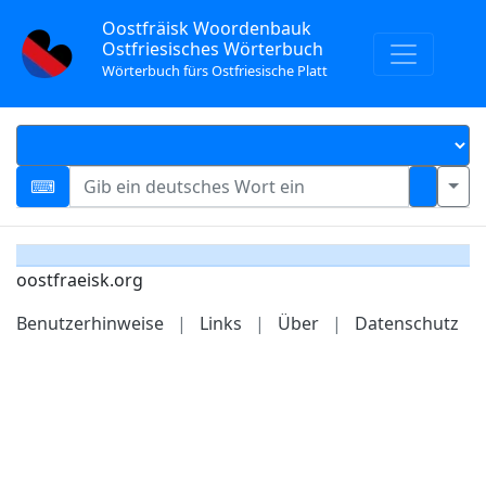
Oostfräisk Woordenbauk
Ostfriesisches Wörterbuch
Wörterbuch fürs Ostfriesische Platt
oostfraeisk.org
Benutzerhinweise
|
Links
|
Über
|
Datenschutz