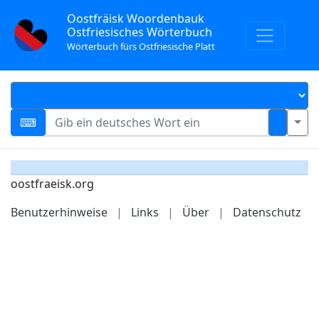
Oostfräisk Woordenbauk
Ostfriesisches Wörterbuch
Wörterbuch fürs Ostfriesische Platt
oostfraeisk.org
Benutzerhinweise
|
Links
|
Über
|
Datenschutz