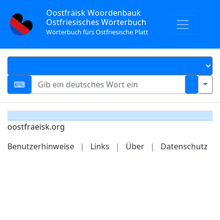
Oostfräisk Woordenbauk
Ostfriesisches Wörterbuch
Wörterbuch fürs Ostfriesische Platt
oostfraeisk.org
Benutzerhinweise
|
Links
|
Über
|
Datenschutz