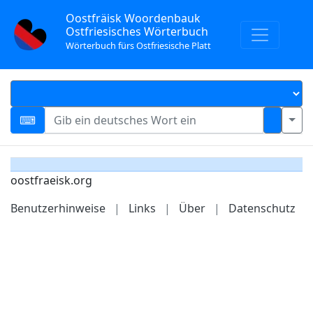
Oostfräisk Woordenbauk
Ostfriesisches Wörterbuch
Wörterbuch fürs Ostfriesische Platt
oostfraeisk.org
Benutzerhinweise
|
Links
|
Über
|
Datenschutz