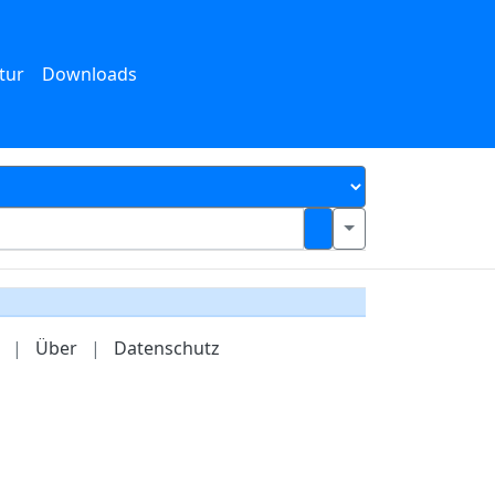
tur
Downloads
|
Über
|
Datenschutz