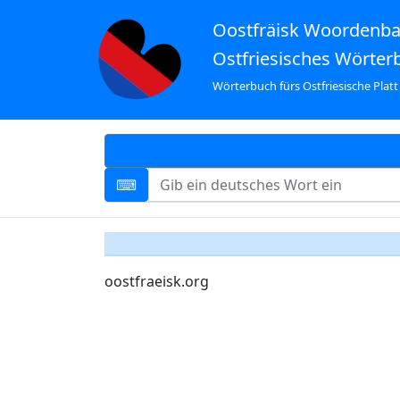
Oostfräisk Woordenb
Ostfriesisches Wörter
Wörterbuch fürs Ostfriesische Platt
oostfraeisk.org