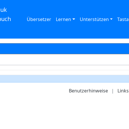
auk
buch
Übersetzer
Lernen
Unterstützen
Tasta
Benutzerhinweise
|
Links