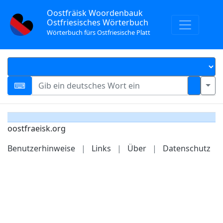
Oostfräisk Woordenbauk
Ostfriesisches Wörterbuch
Wörterbuch fürs Ostfriesische Platt
oostfraeisk.org
Benutzerhinweise
|
Links
|
Über
|
Datenschutz