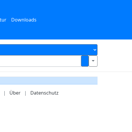
tur
Downloads
|
Über
|
Datenschutz