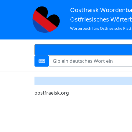
Oostfräisk Woordenb
Ostfriesisches Wörter
Wörterbuch fürs Ostfriesische Platt
oostfraeisk.org