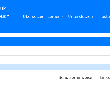
auk
buch
Übersetzer
Lernen
Unterstützen
Tasta
Benutzerhinweise
|
Links