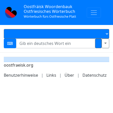
Oostfräisk Woordenbauk
Ostfriesisches Wörterbuch
Wörterbuch fürs Ostfriesische Platt
oostfraeisk.org
Benutzerhinweise
|
Links
|
Über
|
Datenschutz