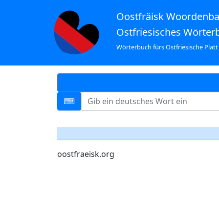
Oostfräisk Woordenb
Ostfriesisches Wörter
Wörterbuch fürs Ostfriesische Platt
oostfraeisk.org