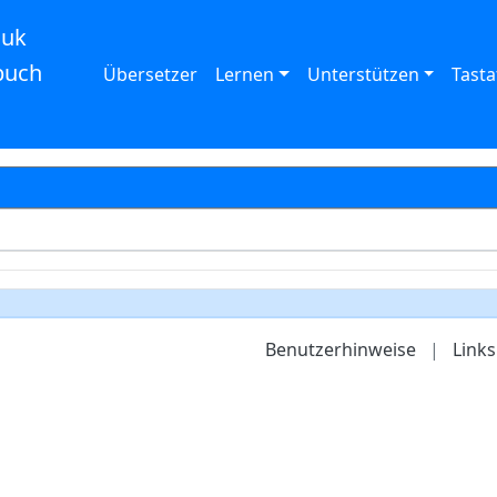
auk
buch
Übersetzer
Lernen
Unterstützen
Tasta
Benutzerhinweise
|
Links