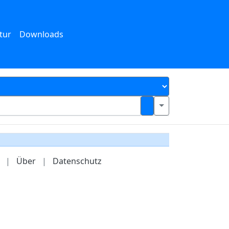
tur
Downloads
|
Über
|
Datenschutz