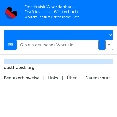
Oostfräisk Woordenbauk
Ostfriesisches Wörterbuch
Wörterbuch fürs Ostfriesische Platt
oostfraeisk.org
Benutzerhinweise
|
Links
|
Über
|
Datenschutz