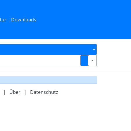
tur
Downloads
|
Über
|
Datenschutz