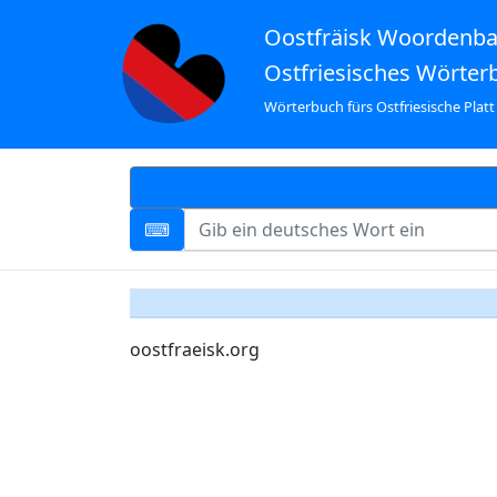
Oostfräisk Woordenb
Ostfriesisches Wörter
Wörterbuch fürs Ostfriesische Platt
oostfraeisk.org