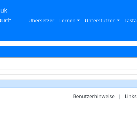
auk
buch
Übersetzer
Lernen
Unterstützen
Tasta
Benutzerhinweise
|
Links