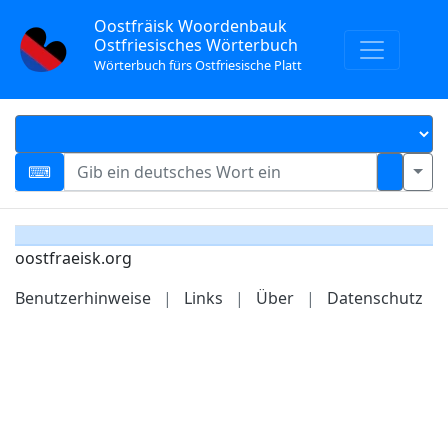
Oostfräisk Woordenbauk
Ostfriesisches Wörterbuch
Wörterbuch fürs Ostfriesische Platt
oostfraeisk.org
Benutzerhinweise
|
Links
|
Über
|
Datenschutz