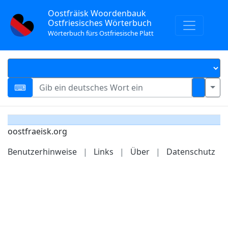
Oostfräisk Woordenbauk
Ostfriesisches Wörterbuch
Wörterbuch fürs Ostfriesische Platt
oostfraeisk.org
Benutzerhinweise
|
Links
|
Über
|
Datenschutz