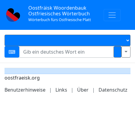
Oostfräisk Woordenbauk
Ostfriesisches Wörterbuch
Wörterbuch fürs Ostfriesische Platt
oostfraeisk.org
Benutzerhinweise
|
Links
|
Über
|
Datenschutz