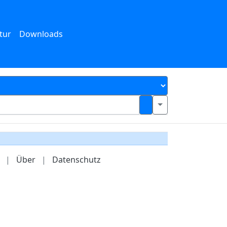
tur
Downloads
|
Über
|
Datenschutz