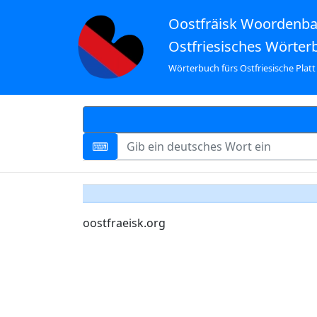
Oostfräisk Woordenb
Ostfriesisches Wörter
Wörterbuch fürs Ostfriesische Platt
oostfraeisk.org