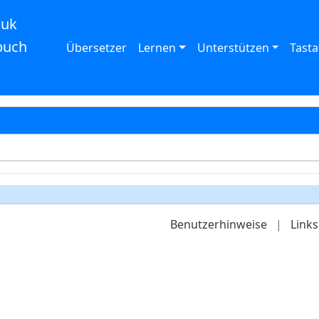
auk
buch
Übersetzer
Lernen
Unterstützen
Tasta
Benutzerhinweise
|
Links