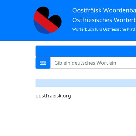
Oostfräisk Woordenb
Ostfriesisches Wörter
Wörterbuch fürs Ostfriesische Platt
oostfraeisk.org