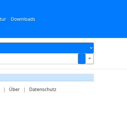
tur
Downloads
|
Über
|
Datenschutz