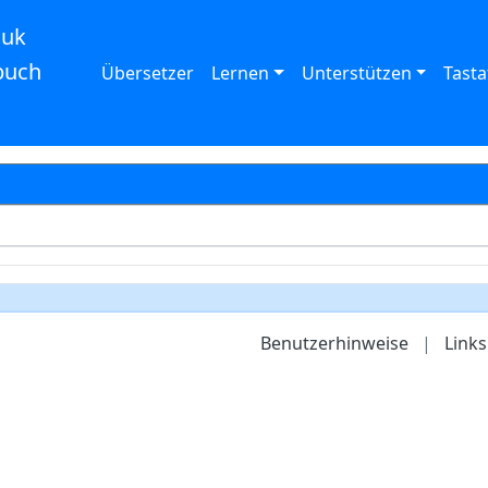
auk
buch
Übersetzer
Lernen
Unterstützen
Tasta
Benutzerhinweise
|
Links