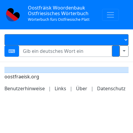
Oostfräisk Woordenbauk
Ostfriesisches Wörterbuch
Wörterbuch fürs Ostfriesische Platt
oostfraeisk.org
Benutzerhinweise
|
Links
|
Über
|
Datenschutz