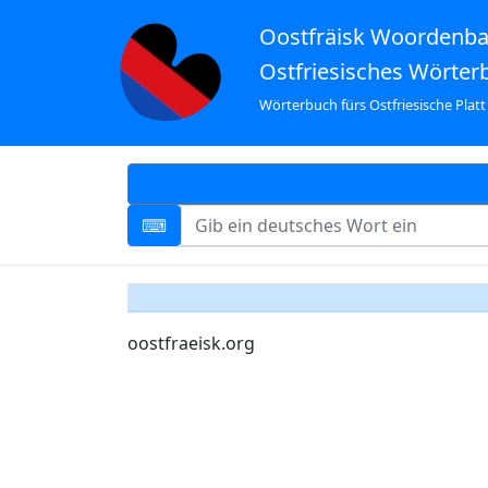
Oostfräisk Woordenb
Ostfriesisches Wörter
Wörterbuch fürs Ostfriesische Platt
oostfraeisk.org