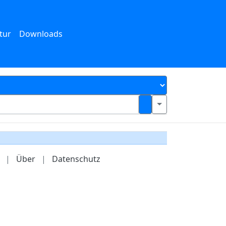
tur
Downloads
|
Über
|
Datenschutz