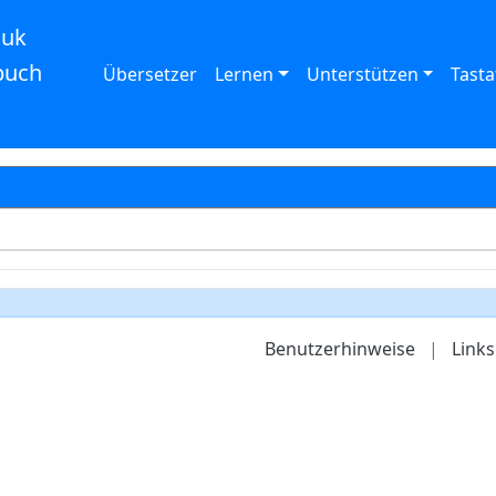
auk
buch
Übersetzer
Lernen
Unterstützen
Tasta
Benutzerhinweise
|
Links